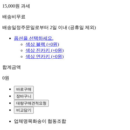
15,000원
과세
배송비
무료
배송일정
주문일로부터 2일 이내 (공휴일 제외)
옵션을 선택하세요.
색상 블랙 (+0원)
색상 진카키 (+0원)
색상 연카키 (+0원)
합계금액
0원
바로구매
장바구니
대량구매견적요청
비교담기
업체명
목화송이 협동조합