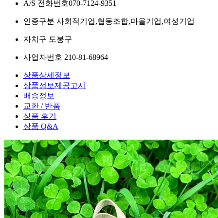
A/S 전화번호
070-7124-9351
인증구분
사회적기업,협동조합,마을기업,여성기업
자치구
도봉구
사업자번호
210-81-68964
상품상세정보
상품정보제공고시
배송정보
교환 / 반품
상품 후기
상품 Q&A