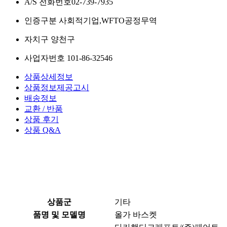
A/S 전화번호
02-739-7935
인증구분
사회적기업,WFTO공정무역
자치구
양천구
사업자번호
101-86-32546
상품상세정보
상품정보제공고시
배송정보
교환 / 반품
상품 후기
상품 Q&A
상품군
기타
품명 및 모델명
올가 바스켓